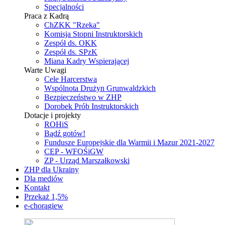
Specjalności
Praca z Kadrą
ChZKK "Rzeka"
Komisja Stopni Instruktorskich
Zespół ds. OKK
Zespół ds. SPzK
Miana Kadry Wspierającej
Warte Uwagi
Cele Harcerstwa
Wspólnota Drużyn Grunwaldzkich
Bezpieczeństwo w ZHP
Dorobek Prób Instruktorskich
Dotacje i projekty
ROHiS
Bądź gotów!
Fundusze Europejskie dla Warmii i Mazur 2021-2027
CEP - WFOŚiGW
ZP - Urząd Marszałkowski
ZHP dla Ukrainy
Dla mediów
Kontakt
Przekaż 1,5%
e-chorągiew