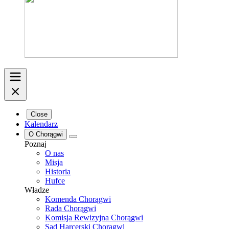
Close
Kalendarz
O Chorągwi
Poznaj
O nas
Misja
Historia
Hufce
Władze
Komenda Chorągwi
Rada Chorągwi
Komisja Rewizyjna Chorągwi
Sąd Harcerski Chorągwi