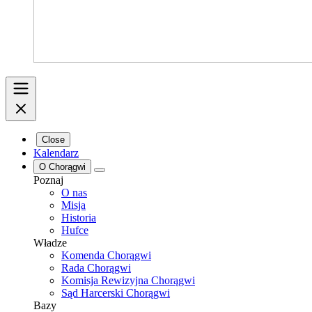
Close
Kalendarz
O Chorągwi
Poznaj
O nas
Misja
Historia
Hufce
Władze
Komenda Chorągwi
Rada Chorągwi
Komisja Rewizyjna Chorągwi
Sąd Harcerski Chorągwi
Bazy