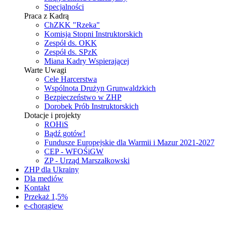
Specjalności
Praca z Kadrą
ChZKK "Rzeka"
Komisja Stopni Instruktorskich
Zespół ds. OKK
Zespół ds. SPzK
Miana Kadry Wspierającej
Warte Uwagi
Cele Harcerstwa
Wspólnota Drużyn Grunwaldzkich
Bezpieczeństwo w ZHP
Dorobek Prób Instruktorskich
Dotacje i projekty
ROHiS
Bądź gotów!
Fundusze Europejskie dla Warmii i Mazur 2021-2027
CEP - WFOŚiGW
ZP - Urząd Marszałkowski
ZHP dla Ukrainy
Dla mediów
Kontakt
Przekaż 1,5%
e-chorągiew