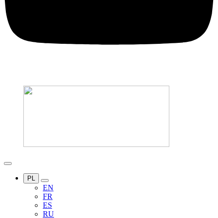
PL
EN
FR
ES
RU