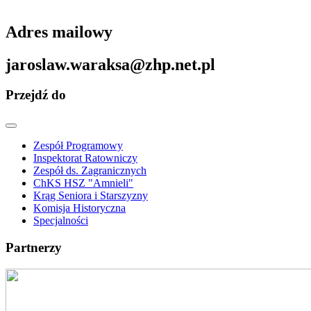
Adres mailowy
jaroslaw.waraksa@zhp.net.pl
Przejdź do
Zespół Programowy
Inspektorat Ratowniczy
Zespół ds. Zagranicznych
ChKS HSZ "Amnieli"
Krąg Seniora i Starszyzny
Komisja Historyczna
Specjalności
Partnerzy