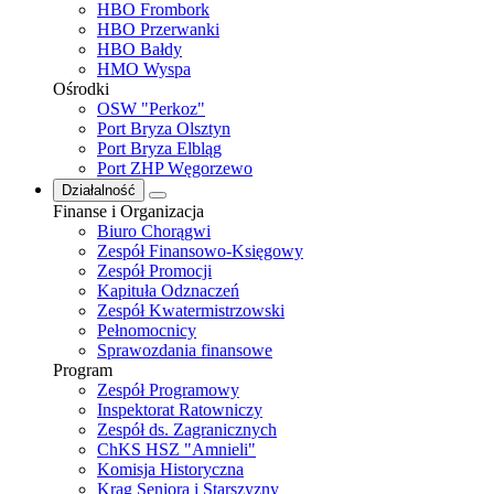
HBO Frombork
HBO Przerwanki
HBO Bałdy
HMO Wyspa
Ośrodki
OSW "Perkoz"
Port Bryza Olsztyn
Port Bryza Elbląg
Port ZHP Węgorzewo
Działalność
Finanse i Organizacja
Biuro Chorągwi
Zespół Finansowo-Księgowy
Zespół Promocji
Kapituła Odznaczeń
Zespół Kwatermistrzowski
Pełnomocnicy
Sprawozdania finansowe
Program
Zespół Programowy
Inspektorat Ratowniczy
Zespół ds. Zagranicznych
ChKS HSZ "Amnieli"
Komisja Historyczna
Krąg Seniora i Starszyzny