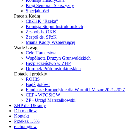
Komisja Historyczna
Krąg Seniora i Starszyzny
Specjalności
Praca z Kadrą
ChZKK "Rzeka"
Komisja Stopni Instruktorskich
Zespół ds. OKK
Zespół ds. SPzK
Miana Kadry Wspierającej
Warte Uwagi
Cele Harcerstwa
Wspólnota Drużyn Grunwaldzkich
Bezpieczeństwo w ZHP
Dorobek Prób Instruktorskich
Dotacje i projekty
ROHiS
Bądź gotów!
Fundusze Europejskie dla Warmii i Mazur 2021-2027
CEP - WFOŚiGW
ZP - Urząd Marszałkowski
ZHP dla Ukrainy
Dla mediów
Kontakt
Przekaż 1,5%
e-chorągiew