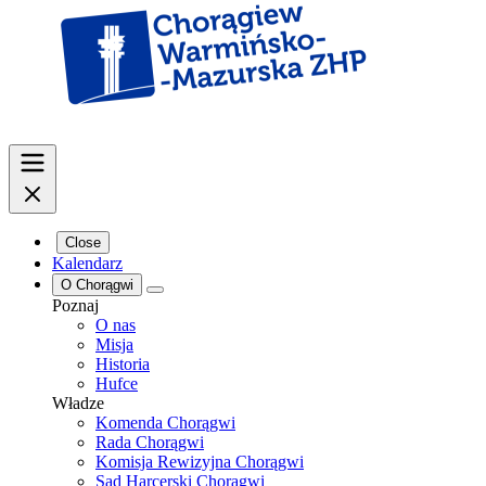
Close
Kalendarz
O Chorągwi
Poznaj
O nas
Misja
Historia
Hufce
Władze
Komenda Chorągwi
Rada Chorągwi
Komisja Rewizyjna Chorągwi
Sąd Harcerski Chorągwi