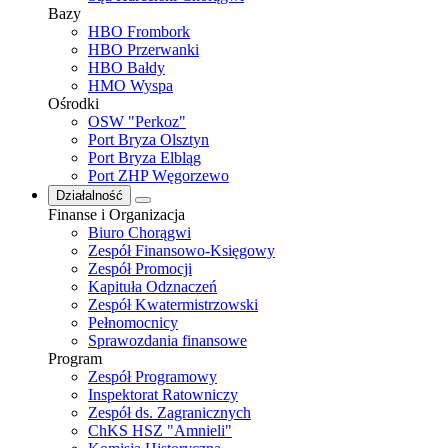
Bazy
HBO Frombork
HBO Przerwanki
HBO Bałdy
HMO Wyspa
Ośrodki
OSW "Perkoz"
Port Bryza Olsztyn
Port Bryza Elbląg
Port ZHP Węgorzewo
Działalność
Finanse i Organizacja
Biuro Chorągwi
Zespół Finansowo-Księgowy
Zespół Promocji
Kapituła Odznaczeń
Zespół Kwatermistrzowski
Pełnomocnicy
Sprawozdania finansowe
Program
Zespół Programowy
Inspektorat Ratowniczy
Zespół ds. Zagranicznych
ChKS HSZ "Amnieli"