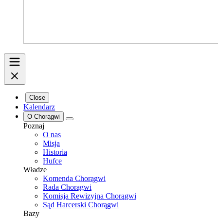
Close
Kalendarz
O Chorągwi
Poznaj
O nas
Misja
Historia
Hufce
Władze
Komenda Chorągwi
Rada Chorągwi
Komisja Rewizyjna Chorągwi
Sąd Harcerski Chorągwi
Bazy