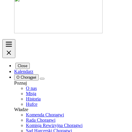
Close
Kalendarz
O Chorągwi
Poznaj
O nas
Misja
Historia
Hufce
Władze
Komenda Chorągwi
Rada Chorągwi
Komisja Rewizyjna Chorągwi
Sąd Harcerski Chorągwi