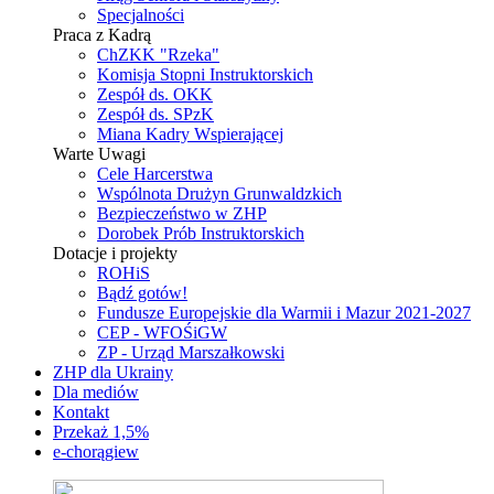
Specjalności
Praca z Kadrą
ChZKK "Rzeka"
Komisja Stopni Instruktorskich
Zespół ds. OKK
Zespół ds. SPzK
Miana Kadry Wspierającej
Warte Uwagi
Cele Harcerstwa
Wspólnota Drużyn Grunwaldzkich
Bezpieczeństwo w ZHP
Dorobek Prób Instruktorskich
Dotacje i projekty
ROHiS
Bądź gotów!
Fundusze Europejskie dla Warmii i Mazur 2021-2027
CEP - WFOŚiGW
ZP - Urząd Marszałkowski
ZHP dla Ukrainy
Dla mediów
Kontakt
Przekaż 1,5%
e-chorągiew