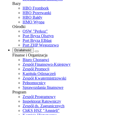
Bazy
HBO Frombork
HBO Przerwanki
HBO Bałdy
HMO Wyspa
Ośrodki
OSW "Perkoz"
Port Bryza Olsztyn
Port Bryza Elbląg
Port ZHP Węgorzewo
Działalność
Finanse i Organizacja
Biuro Chorągwi
Zespół Finansowo-Księgowy
Zespół Promocji
Kapituła Odznaczeń
Zespół Kwatermistrzowski
Pełnomocnicy
Sprawozdania finansowe
Program
Zespół Programowy
Inspektorat Ratowniczy
Zespół ds. Zagranicznych
ChKS HSZ "Amnieli"