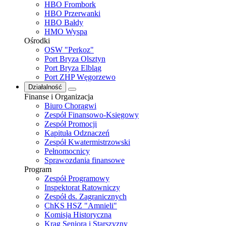
HBO Frombork
HBO Przerwanki
HBO Bałdy
HMO Wyspa
Ośrodki
OSW "Perkoz"
Port Bryza Olsztyn
Port Bryza Elbląg
Port ZHP Węgorzewo
Działalność
Finanse i Organizacja
Biuro Chorągwi
Zespół Finansowo-Księgowy
Zespół Promocji
Kapituła Odznaczeń
Zespół Kwatermistrzowski
Pełnomocnicy
Sprawozdania finansowe
Program
Zespół Programowy
Inspektorat Ratowniczy
Zespół ds. Zagranicznych
ChKS HSZ "Amnieli"
Komisja Historyczna
Krąg Seniora i Starszyzny