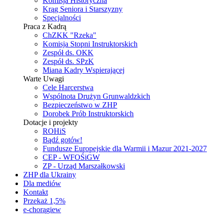
Komisja Historyczna
Krąg Seniora i Starszyzny
Specjalności
Praca z Kadrą
ChZKK "Rzeka"
Komisja Stopni Instruktorskich
Zespół ds. OKK
Zespół ds. SPzK
Miana Kadry Wspierającej
Warte Uwagi
Cele Harcerstwa
Wspólnota Drużyn Grunwaldzkich
Bezpieczeństwo w ZHP
Dorobek Prób Instruktorskich
Dotacje i projekty
ROHiS
Bądź gotów!
Fundusze Europejskie dla Warmii i Mazur 2021-2027
CEP - WFOŚiGW
ZP - Urząd Marszałkowski
ZHP dla Ukrainy
Dla mediów
Kontakt
Przekaż 1,5%
e-chorągiew