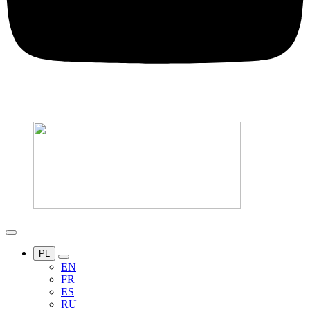
PL
EN
FR
ES
RU